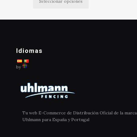
Seleccionar opciones
Este
producto
tiene
múltiples
variantes.
Las
opciones
Idiomas
se
pueden
elegir
by
en
la
página
de
producto
Tu web E-Commerce de Distribución Oficial de la marca
Uhlmann para España y Portugal