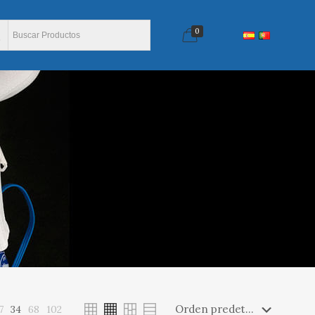
0
7
34
68
102