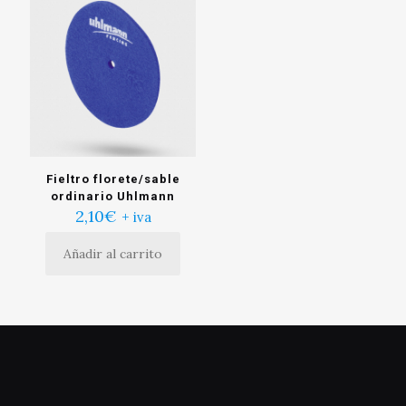
Fieltro florete/sable
ordinario Uhlmann
2,10
€
+ iva
Añadir al carrito