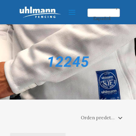
Español
12245