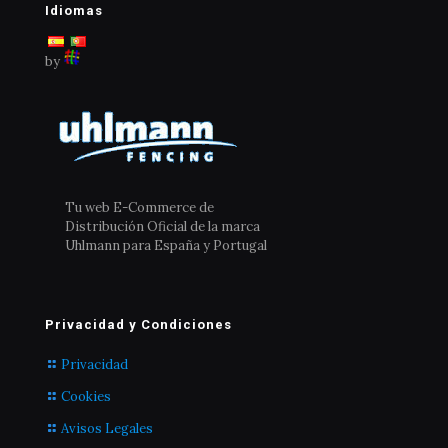
elegir
elegir
Idiomas
en
en
la
la
by
página
página
de
de
producto
producto
Tu web E-Commerce de
Distribución Oficial de la marca
Uhlmann para España y Portugal
Privacidad y Condiciones
Privacidad
Cookies
Avisos Legales