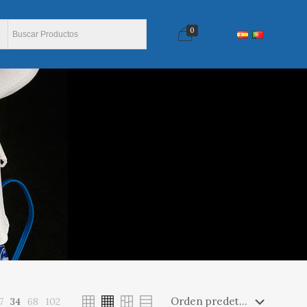
0
7
34
68
102