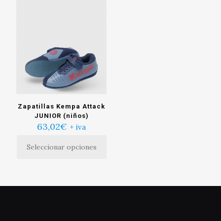
Zapatillas Kempa Attack
JUNIOR (niños)
63,02
€
+ iva
Seleccionar opciones
Este
producto
tiene
múltiples
variantes.
Las
opciones
se