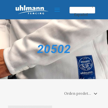
Español
20502