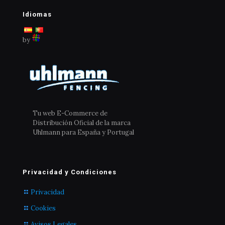
pueden
elegir
Idiomas
en
la
by
página
de
producto
Tu web E-Commerce de
Distribución Oficial de la marca
Uhlmann para España y Portugal
Privacidad y Condiciones
Privacidad
Cookies
Avisos Legales