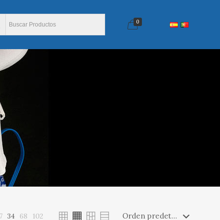
0
7
34
68
102