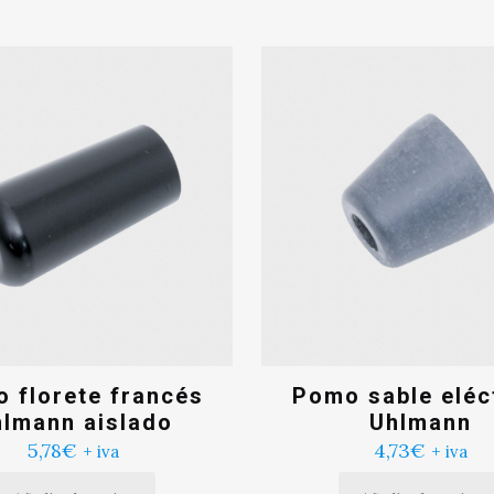
 florete francés
Pomo sable eléc
lmann aislado
Uhlmann
5,78
€
4,73
€
+ iva
+ iva