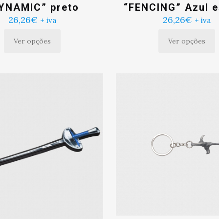
YNAMIC” preto
“FENCING” Azul 
26,26
€
26,26
€
+ iva
+ iva
Ver opções
Ver opções
Este
Este
produto
produto
tem
tem
múltiplas
múltiplas
variantes.
variantes.
As
As
opções
opções
podem
podem
ser
ser
escolhidas
escolhidas
na
na
página
página
do
do
produto
produto