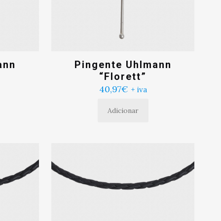
ann
Pingente Uhlmann
“Florett”
40,97
€
+ iva
Adicionar