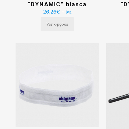
“DYNAMIC” blanca
“D
26,26
€
+ iva
Ver opções
Este
produto
tem
múltiplas
variantes.
As
opções
podem
ser
escolhidas
na
página
do
produto