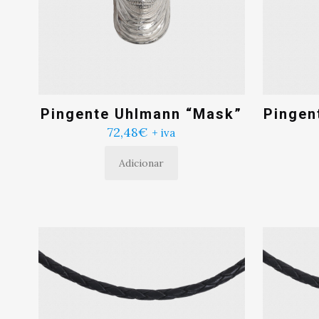
Pingente Uhlmann “Mask”
Pingen
72,48
€
+ iva
Adicionar