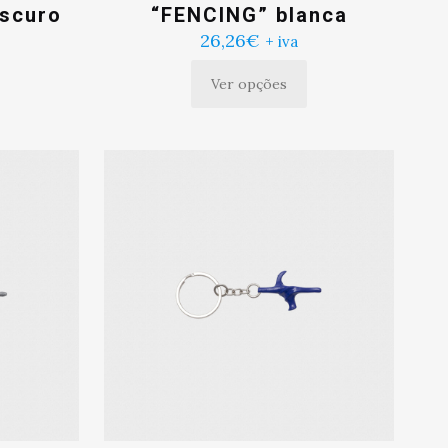
escuro
“FENCING” blanca
26,26
€
+ iva
Ver opções
Este
produto
tem
múltiplas
variantes.
As
opções
podem
ser
escolhidas
na
página
do
produto