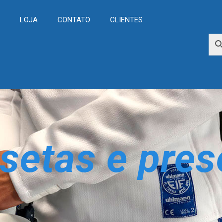
L
LOJA
CONTATO
CLIENTES
setas e pres