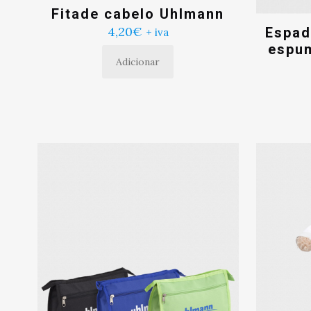
Fitade cabelo Uhlmann
4,20
€
Espad
+ iva
espum
Adicionar