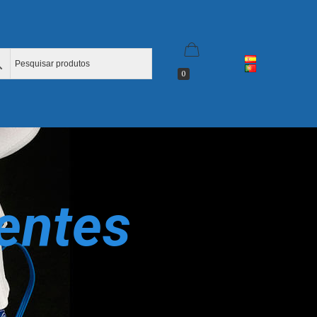
0
entes