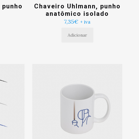
, punho
Chaveiro Uhlmann, punho
anatômico isolado
7,35
€
+ iva
Adicionar