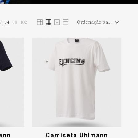
7
34
68
102
ann
Camiseta Uhlmann