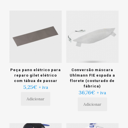
tem
múltiplas
variantes.
As
opções
podem
ser
escolhidas
na
página
do
produto
Peça pano elétrico para
Conversão máscara
reparo gilet elétrico
Uhlmann FIE espada a
com tábua de passar
florete (costurado de
5,25
€
fábrica)
+ iva
36,76
€
+ iva
Adicionar
Adicionar