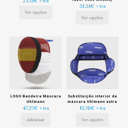
23,11
€
+ iva
31,51
€
+ iva
Ver opções
Este
Ver opções
produto
Este
tem
produto
múltiplas
tem
variantes.
múltiplas
As
variantes.
opções
As
podem
opções
ser
podem
escolhidas
ser
na
escolhidas
página
na
do
página
produto
do
produto
LOGO Bandeira Máscara
Substituição interior da
Uhlmann
máscara Uhlmann extra
47,27
€
15,76
€
+ iva
+ iva
Adicionar
Ver opções
Este
produto