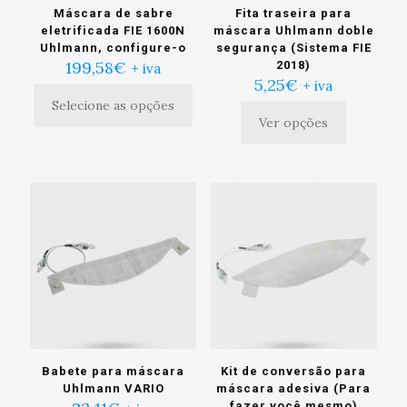
Máscara de sabre
Fita traseira para
eletrificada FIE 1600N
máscara Uhlmann doble
Uhlmann, configure-o
segurança (Sistema FIE
199,58
€
2018)
+ iva
5,25
€
+ iva
Selecione as opções
Ver opções
Este
produto
tem
múltiplas
variantes.
As
opções
podem
ser
escolhidas
na
página
do
produto
Babete para máscara
Kit de conversão para
Uhlmann VARIO
máscara adesiva (Para
fazer você mesmo)