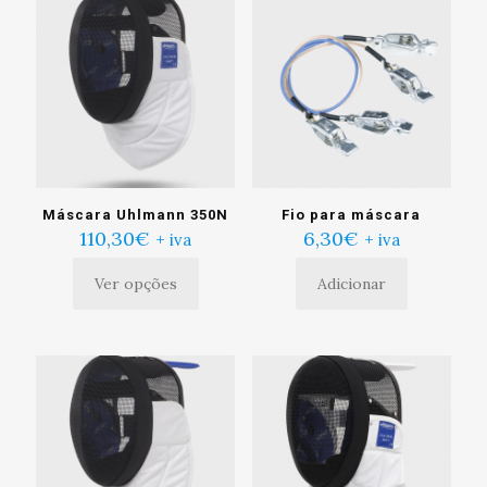
Máscara Uhlmann 350N
Fio para máscara
110,30
€
6,30
€
+ iva
+ iva
Ver opções
Adicionar
Este
produto
tem
múltiplas
variantes.
As
opções
podem
ser
escolhidas