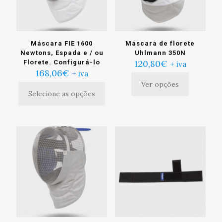
na
página
do
produto
Máscara FIE 1600
Máscara de florete
Newtons, Espada e / ou
Uhlmann 350N
120,80
€
Florete. Configurá-lo
+ iva
168,06
€
+ iva
Ver opções
Este
Selecione as opções
produto
tem
múltiplas
variantes.
As
opções
podem
ser
escolhidas
na
página
do
produto