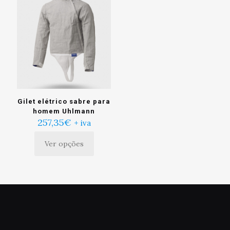
Gilet elétrico sabre para
homem Uhlmann
257,35
€
+ iva
Ver opções
Este
produto
tem
múltiplas
variantes.
As
opções
podem
ser