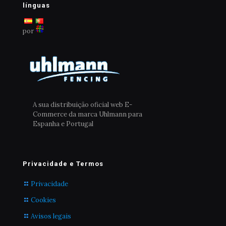
escolhidas
línguas
na
página
por
do
produto
A sua distribuição oficial web E-
Commerce da marca Uhlmann para
Espanha e Portugal
Privacidade e Termos
Privacidade
Cookies
Avisos legais