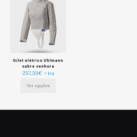
Gilet elétrico Uhlmann
sabre senhora
257,35
€
+ iva
Ver opções
Este
produto
tem
múltiplas
variantes.
As
opções
podem
ser