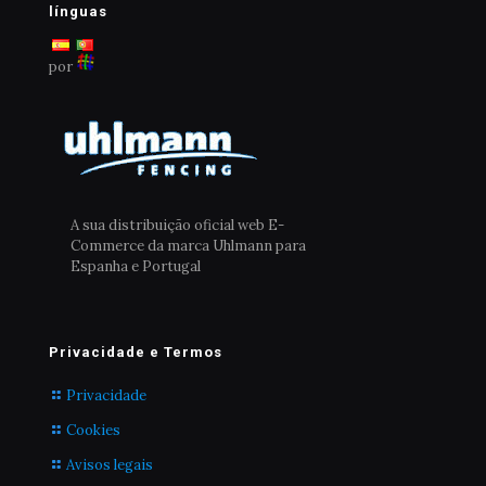
escolhidas
línguas
na
página
por
do
produto
A sua distribuição oficial web E-
Commerce da marca Uhlmann para
Espanha e Portugal
Privacidade e Termos
Privacidade
Cookies
Avisos legais