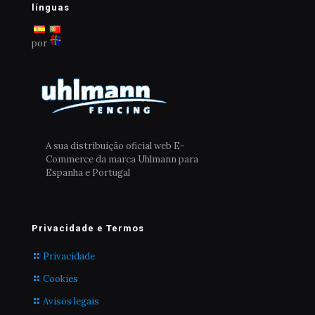
escolhidas
escolhidas
línguas
na
na
página
página
por
do
do
produto
produto
A sua distribuição oficial web E-
Commerce da marca Uhlmann para
Espanha e Portugal
Privacidade e Termos
Privacidade
Cookies
Avisos legais