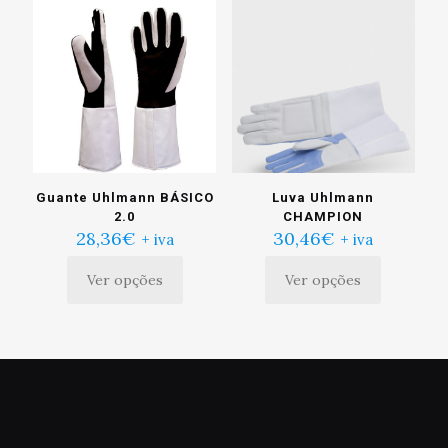
Guante Uhlmann BÁSICO
Luva Uhlmann
2.0
CHAMPION
28,36
€
30,46
€
+ iva
+ iva
Ver opções
Ver opções
Este
Este
produto
produto
tem
tem
múltiplas
múltiplas
variantes.
variantes.
As
As
opções
opções
podem
podem
ser
ser