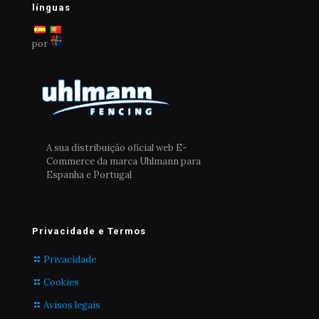
escolhidas
línguas
na
página
por
do
produto
A sua distribuição oficial web E-
Commerce da marca Uhlmann para
Espanha e Portugal
Privacidade e Termos
Privacidade
Cookies
Avisos legais