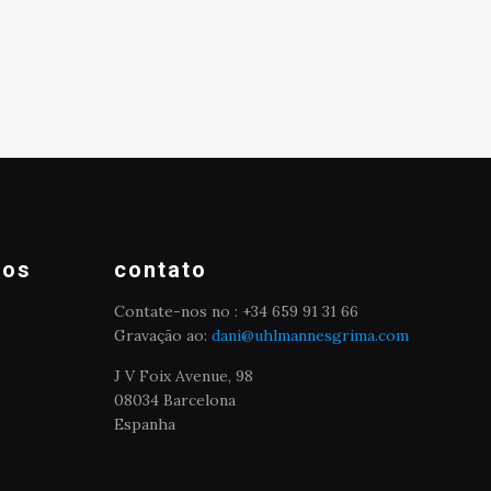
mos
contato
Contate-nos no : +34 659 91 31 66
Gravação ao:
dani@uhlmannesgrima.com
J V Foix Avenue, 98
08034 Barcelona
Espanha