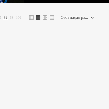
7
34
68
102