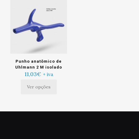
Punho anatômico de
Uhlmann 2 M isolado
11,03
€
+ iva
Ver opções
Este
produto
tem
múltiplas
variantes.
As
opções
podem
ser