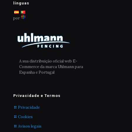
escolhidas
línguas
na
página
por
do
produto
A sua distribuição oficial web E-
Commerce da marca Uhlmann para
Espanha e Portugal
Privacidade e Termos
Privacidade
Cookies
Avisos legais