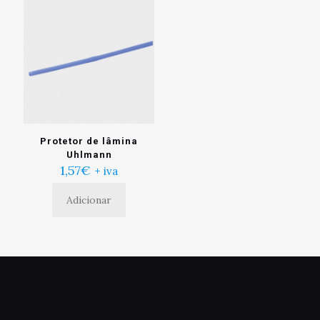
Protetor de lâmina
Uhlmann
1,57
€
+ iva
Adicionar