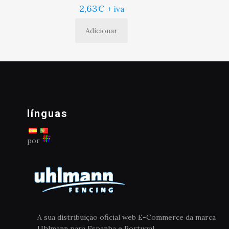
2,63
€
+ iva
Adicionar
línguas
por
A sua distribuição oficial web E-Commerce da marca
Uhlmann para Espanha e Portugal