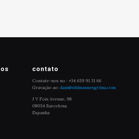
mos
contato
Contate-nos no : +34 659 91 31 66
Gravação ao:
dani@uhlmannesgrima.com
J V Foix Avenue, 98
08034 Barcelona
Espanha