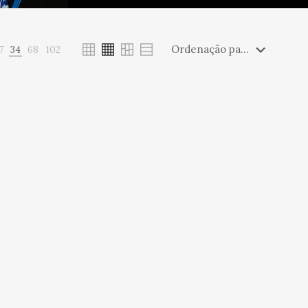
7
34
68
102