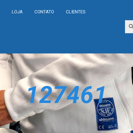
L
LOJA
CONTATO
CLIENTES
127461