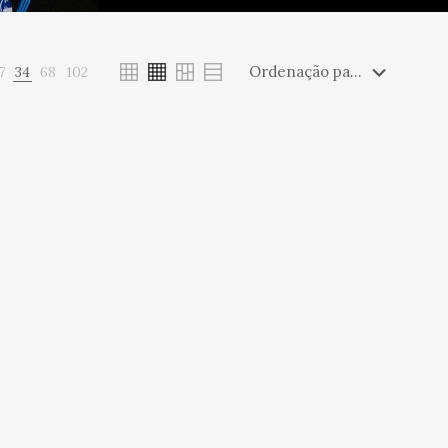
7
34
68
102