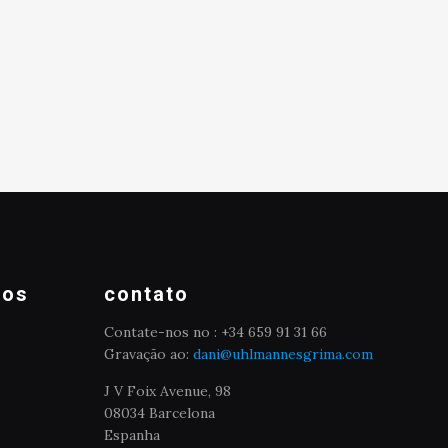
mos
contato
Contate-nos no : +34 659 91 31 66
Gravação ao:
dani@uhlmannesgrima.com
J V Foix Avenue, 98
08034 Barcelona
Espanha