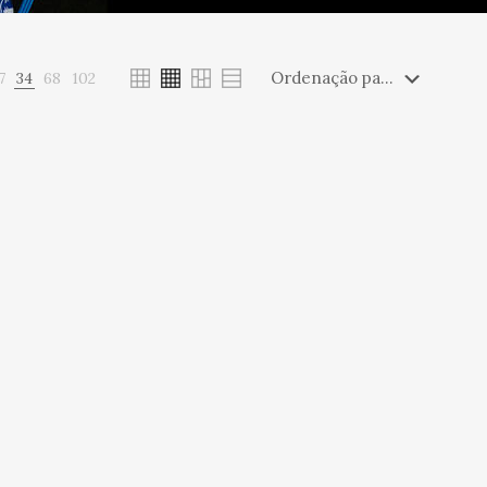
7
34
68
102