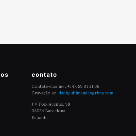
mos
contato
Contate-nos no : +34 659 91 31 66
Gravação ao:
dani@uhlmannesgrima.com
J V Foix Avenue, 98
08034 Barcelona
Espanha