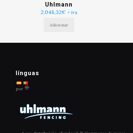
Uhlmann
2.048,32
€
+ iva
Adicionar
línguas
por