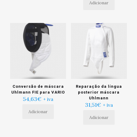
Adicionar
tem
múltiplas
variantes.
As
opções
podem
ser
escolhidas
na
página
do
produto
Conversão de máscara
Reparação da língua
Uhlmann FIE para VARIO
posterior máscara
54,63
€
Uhlmann
+ iva
31,51
€
+ iva
Adicionar
Adicionar