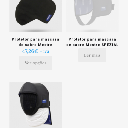
podem
ser
escolhidas
na
página
do
produto
Protetor para máscara
Protetor para máscara
de sabre Mestre
de sabre Mestre SPEZIAL
47,26
€
+ iva
Ler mais
Ver opções
Este
produto
tem
múltiplas
variantes.
As
opções
podem
ser
escolhidas
na
página