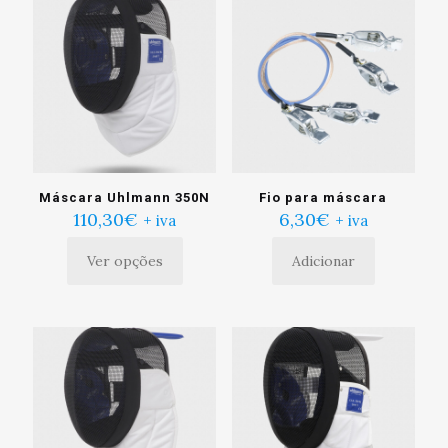
Máscara Uhlmann 350N
Fio para máscara
110,30
€
6,30
€
+ iva
+ iva
Ver opções
Adicionar
Este
produto
tem
múltiplas
variantes.
As
opções
podem
ser
escolhidas