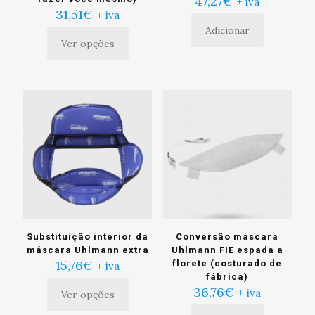
47,27
€
+ iva
31,51
€
+ iva
Adicionar
Ver opções
Este
produto
tem
múltiplas
variantes.
As
opções
podem
ser
escolhidas
na
página
do
produto
Substituição interior da
Conversão máscara
máscara Uhlmann extra
Uhlmann FIE espada a
15,76
€
florete (costurado de
+ iva
fábrica)
36,76
€
+ iva
Ver opções
Este
produto