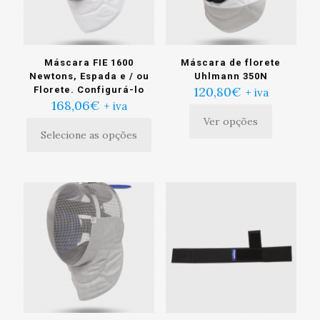
na
página
do
produto
Máscara FIE 1600
Máscara de florete
Newtons, Espada e / ou
Uhlmann 350N
120,80
€
Florete. Configurá-lo
+ iva
168,06
€
+ iva
Ver opções
Este
Selecione as opções
produto
tem
múltiplas
variantes.
As
opções
podem
ser
escolhidas
na
página
do
produto