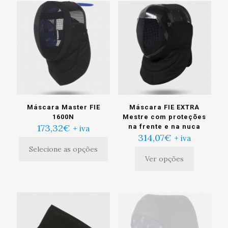
Máscara Master FIE
Máscara FIE EXTRA
1600N
Mestre com proteções
173,32
€
na frente e na nuca
+ iva
314,07
€
+ iva
Selecione as opções
Ver opções
Este
produto
tem
múltiplas
variantes.
As
opções