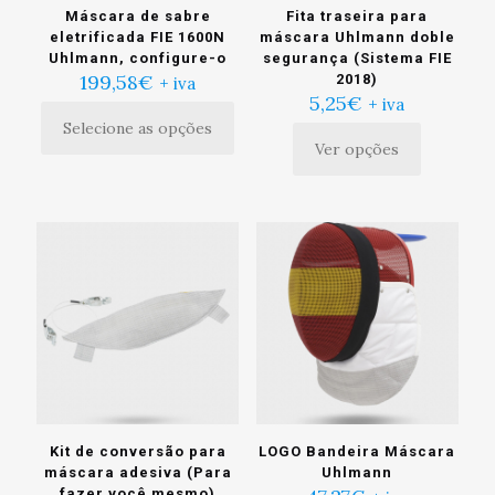
Máscara de sabre
Fita traseira para
eletrificada FIE 1600N
máscara Uhlmann doble
Uhlmann, configure-o
segurança (Sistema FIE
199,58
€
2018)
+ iva
5,25
€
+ iva
Selecione as opções
Ver opções
Este
produto
tem
múltiplas
variantes.
As
opções
podem
ser
escolhidas
na
página
do
produto
Kit de conversão para
LOGO Bandeira Máscara
máscara adesiva (Para
Uhlmann
fazer você mesmo)