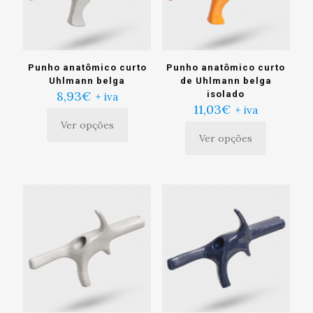
escolhidas
escolhidas
na
na
página
página
do
do
produto
produto
Punho anatômico curto
Punho anatômico curto
Uhlmann belga
de Uhlmann belga
8,93
€
isolado
+ iva
11,03
€
+ iva
Ver opções
Este
Ver opções
produto
Este
tem
produto
múltiplas
tem
variantes.
múltiplas
As
variantes.
opções
As
podem
opções
ser
podem
escolhidas
ser
na
escolhidas
página
na
do
página
produto
do