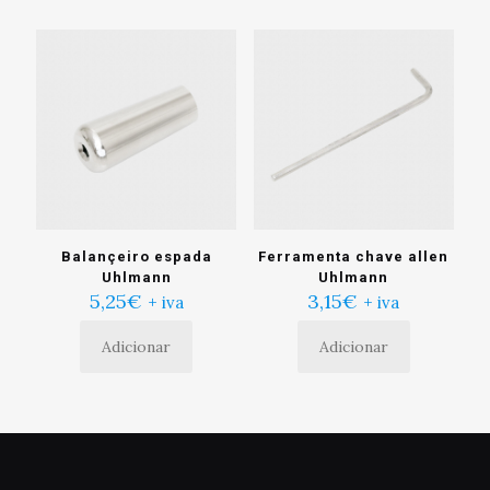
múltiplas
tem
variantes.
múltiplas
As
variantes.
opções
As
podem
opções
ser
podem
escolhidas
ser
na
escolhidas
página
na
do
página
produto
do
produto
Balançeiro espada
Ferramenta chave allen
Uhlmann
Uhlmann
5,25
€
3,15
€
+ iva
+ iva
Adicionar
Adicionar