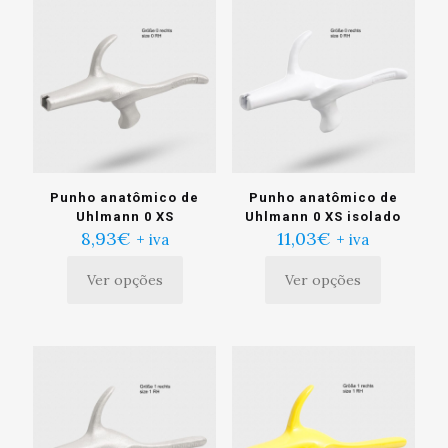
Punho anatômico de
Punho anatômico de
Uhlmann 0 XS
Uhlmann 0 XS isolado
8,93
€
11,03
€
+ iva
+ iva
Ver opções
Ver opções
Este
Este
produto
produto
tem
tem
múltiplas
múltiplas
variantes.
variantes.
As
As
opções
opções
podem
podem
ser
ser