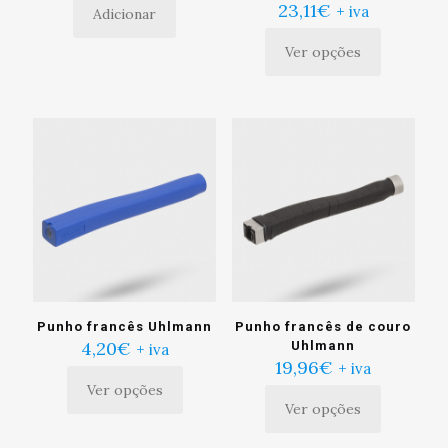
23,11
€
+ iva
Adicionar
Ver opções
Este
produto
tem
múltiplas
variantes.
As
opções
podem
ser
escolhidas
na
página
do
produto
Punho francês Uhlmann
Punho francês de couro
4,20
€
Uhlmann
+ iva
19,96
€
+ iva
Ver opções
Este
Ver opções
produto
Este
tem
produto