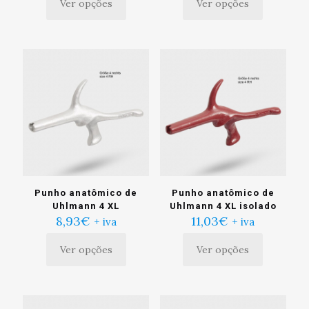
Ver opções
Ver opções
Este
Este
produto
produto
tem
tem
múltiplas
múltiplas
variantes.
variantes.
As
As
opções
opções
podem
podem
ser
ser
escolhidas
escolhidas
na
na
página
página
do
do
produto
produto
Punho anatômico de
Punho anatômico de
Uhlmann 4 XL
Uhlmann 4 XL isolado
8,93
€
11,03
€
+ iva
+ iva
Ver opções
Ver opções
Este
Este
produto
produto
tem
tem
múltiplas
múltiplas
variantes.
variantes.