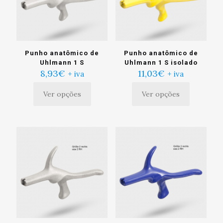
escolhidas
escolhidas
na
na
página
página
do
do
produto
produto
Punho anatômico de
Punho anatômico de
Uhlmann 1 S
Uhlmann 1 S isolado
8,93
€
11,03
€
+ iva
+ iva
Ver opções
Ver opções
Este
Este
produto
produto
tem
tem
múltiplas
múltiplas
variantes.
variantes.
As
As
opções
opções
podem
podem
ser
ser
escolhidas
escolhidas
na
na
página
página
do
do
produto
produto