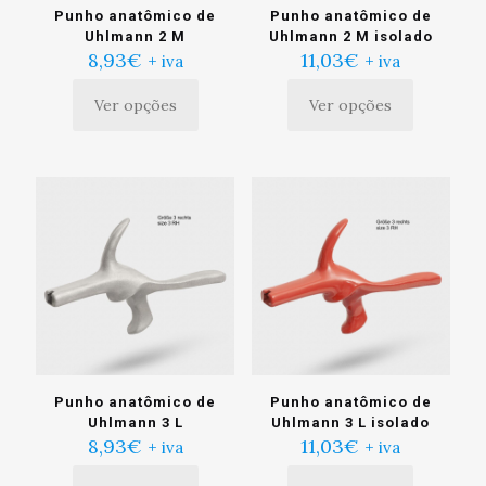
Punho anatômico de
Punho anatômico de
Uhlmann 2 M
Uhlmann 2 M isolado
8,93
€
11,03
€
+ iva
+ iva
Ver opções
Ver opções
Este
Este
produto
produto
tem
tem
múltiplas
múltiplas
variantes.
variantes.
As
As
opções
opções
podem
podem
ser
ser
escolhidas
escolhidas
na
na
página
página
do
do
produto
produto
Punho anatômico de
Punho anatômico de
Uhlmann 3 L
Uhlmann 3 L isolado
8,93
€
11,03
€
+ iva
+ iva