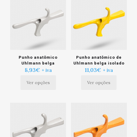
As
As
opções
opções
podem
podem
ser
ser
escolhidas
escolhidas
na
na
página
página
do
do
produto
produto
Punho anatômico
Punho anatômico de
Uhlmann belga
Uhlmann belga isolado
8,93
€
11,03
€
+ iva
+ iva
Ver opções
Ver opções
Este
Este
produto
produto
tem
tem
múltiplas
múltiplas
variantes.
variantes.
As
As
opções
opções
podem
podem
ser
ser