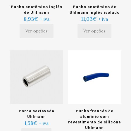
produto
Punho anatômico inglês
Punho anatômico de
de Uhlmann
Uhlmann inglês isolado
8,93
€
11,03
€
+ iva
+ iva
Ver opções
Ver opções
Este
Este
produto
produto
tem
tem
múltiplas
múltiplas
variantes.
variantes.
As
As
opções
opções
podem
podem
ser
ser
escolhidas
escolhidas
na
na
página
página
do
do
produto
produto
Porca sextavada
Punho francês de
Uhlmann
alumínio com
1,58
€
revestimento de silicone
+ iva
Uhlmann