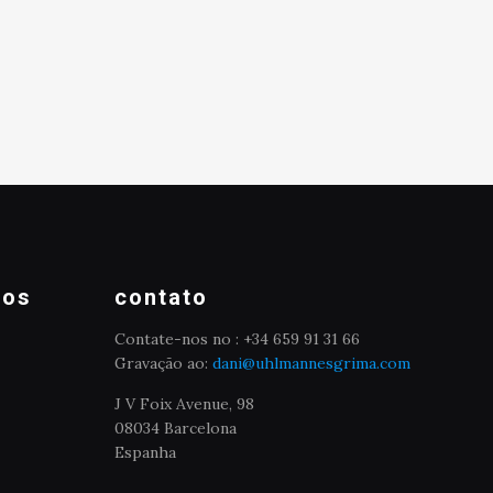
mos
contato
Contate-nos no : +34 659 91 31 66
Gravação ao:
dani@uhlmannesgrima.com
J V Foix Avenue, 98
08034 Barcelona
Espanha