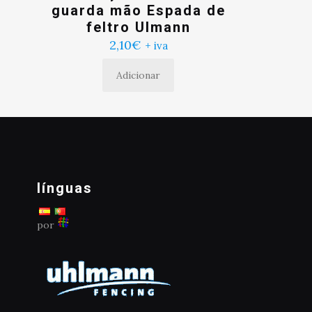
guarda mão Espada de
feltro Ulmann
2,10
€
+ iva
Adicionar
línguas
por