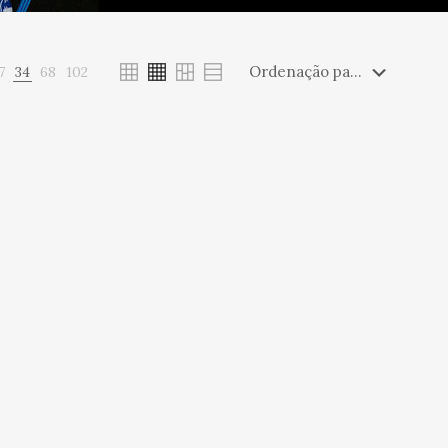
7
34
68
102