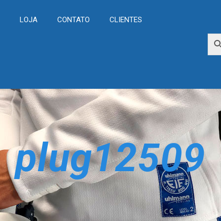
L
LOJA
CONTATO
CLIENTES
plug12509