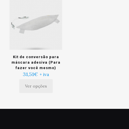
Kit de conversão para
máscara adesiva (Para
fazer você mesmo)
31,51
€
+ iva
Ver opções
Este
produto
tem
múltiplas
variantes.
As
opções
podem