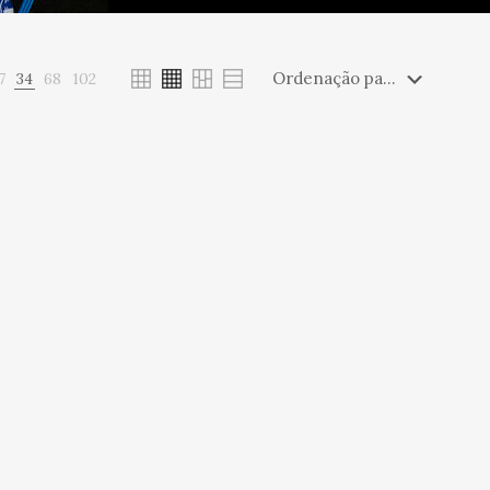
7
34
68
102