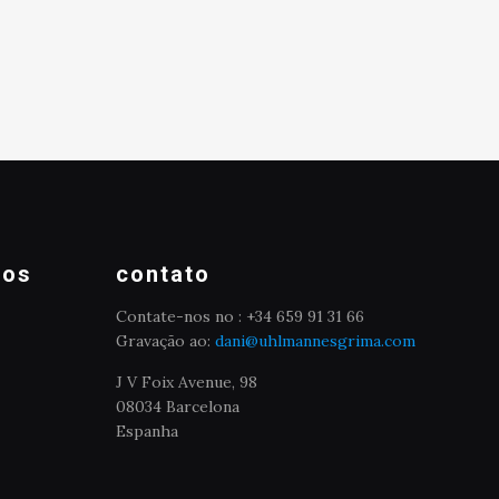
mos
contato
Contate-nos no : +34 659 91 31 66
Gravação ao:
dani@uhlmannesgrima.com
J V Foix Avenue, 98
08034 Barcelona
Espanha